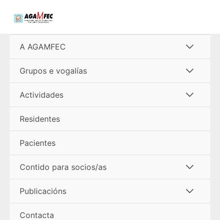
Ir
al
contenido
Alterna
A AGAMFEC
menú
Alterna
Grupos e vogalías
menú
Alterna
Actividades
menú
Residentes
Pacientes
Alterna
Contido para socios/as
menú
Alterna
Publicacións
menú
Contacta