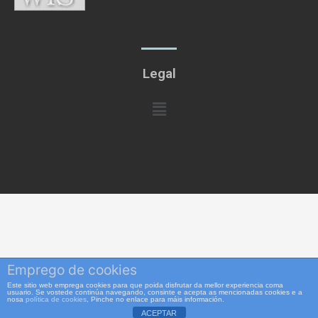
Legal
Menú
Emprego de cookies
Este sitio web emprega cookies para que poida disfrutar da mellor experiencia coma
usuario. Se vostede continúa navegando, consinte e acepta as mencionadas cookies e a
nosa
política de cookies
, Pinche no enlace para máis información.
ACEPTAR