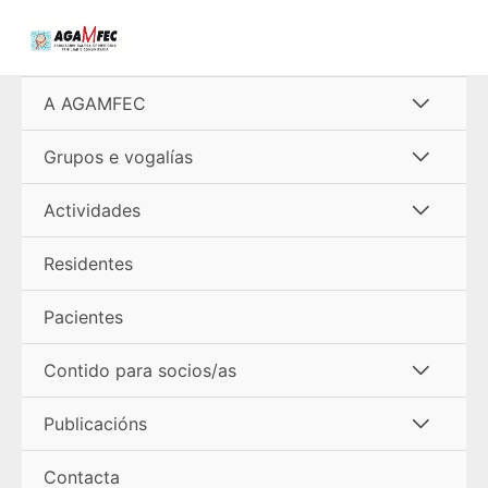
Ir
al
contenido
Alterna
A AGAMFEC
menú
Alterna
Grupos e vogalías
menú
Alterna
Actividades
menú
Residentes
Pacientes
Alterna
Contido para socios/as
menú
Alterna
Publicacións
menú
Contacta