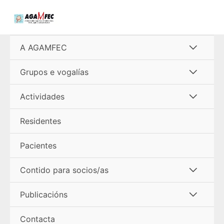
Ir
al
contenido
Alterna
A AGAMFEC
menú
Alterna
Grupos e vogalías
menú
Alterna
Actividades
menú
Residentes
Pacientes
Alterna
Contido para socios/as
menú
Alterna
Publicacións
menú
Contacta