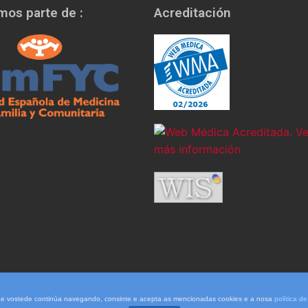
os parte de :
Acreditación
. Se vostede continúa navegando, consinte e acepta as mencionadas cookies e a nosa
política d