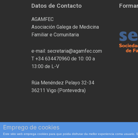
Datos de Contacto
Formam
AGAMFEC
Asociación Galega de Medicina
Familiar e Comunitaria
e-mail: secretaria@agamfec.com
T +34 634470960 de 10: 00 a
13:00 de L-V
Rúa Menéndez Pelayo 32-34
36211 Vigo (Pontevedra)
Emprego de cookies
Este sitio web emprega cookies para que poida disfrutar da mellor experiencia coma usuario