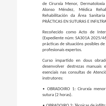
de Cirurxía Menor, Dermatoloxí
Alonso Méndez, Médica Rehabi
Rehabilitación da Área Sanitar
PRÁCTICAS EN SUTURAS E INFILTR
Recoñecido como Acto de Intere
(Expediente núm: SA301A 2025/46-1
prácticas de situacións posibles de
profesionais expertos.
Curso impartido en dous obrado
desenvolver destrezas manuais en
esenciais nas consultas de Atenc
instrutores:
•
OBRADOIRO 1: Cirurxía menor p
sutura (2 horas).
•
OBRADOIRO 2: Técnicas de infiltr