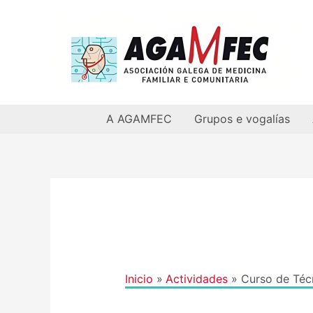
Ir
al
contenido
A AGAMFEC
Grupos e vogalías
Navegación
de
entradas
Inicio
Actividades
Curso de Técn