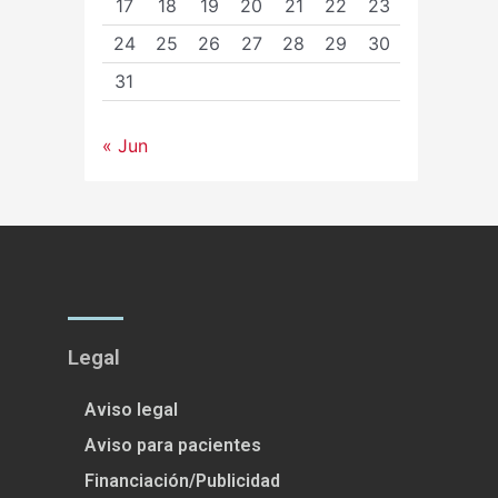
17
18
19
20
21
22
23
24
25
26
27
28
29
30
31
« Jun
Legal
Aviso legal
Aviso para pacientes
Financiación/Publicidad