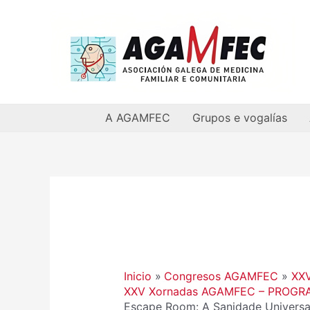
Ir
al
contenido
A AGAMFEC
Grupos e vogalías
Inicio
Congresos AGAMFEC
XX
XXV Xornadas AGAMFEC – PROGR
Escape Room: A Sanidade Universa