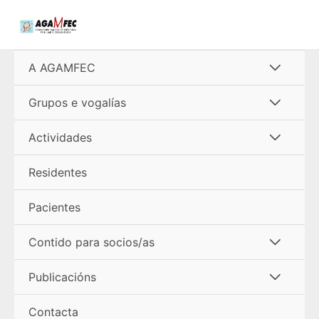
Ir
al
contenido
Alterna
A AGAMFEC
menú
Alterna
Grupos e vogalías
menú
Alterna
Actividades
menú
Residentes
Pacientes
Alterna
Contido para socios/as
menú
Alterna
Publicacións
menú
Contacta