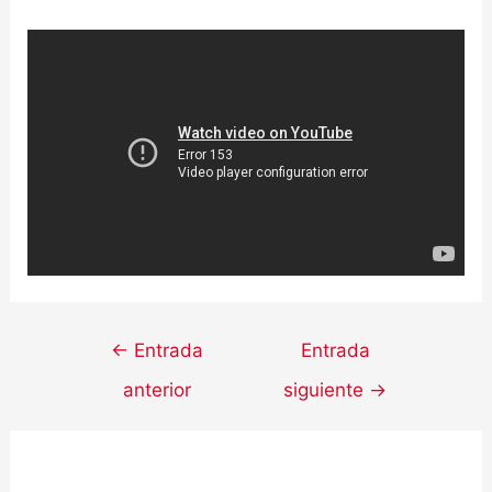
←
Entrada
Entrada
anterior
siguiente
→