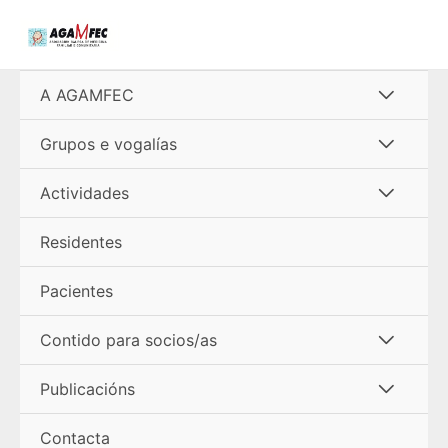
Ir
al
contenido
Alterna
A AGAMFEC
menú
Alterna
Grupos e vogalías
menú
Alterna
Actividades
menú
Residentes
Pacientes
Alterna
Contido para socios/as
menú
Alterna
Publicacións
menú
Contacta