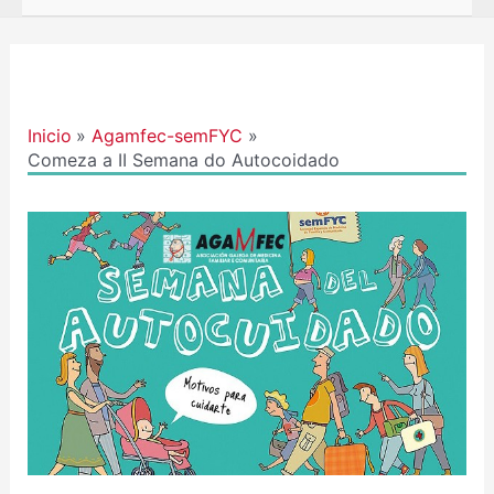
Navegación
de
entradas
Inicio
Agamfec-semFYC
Comeza a II Semana do Autocoidado