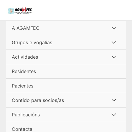
Ir
al
contenido
Alterna
A AGAMFEC
menú
Alterna
Grupos e vogalías
menú
Alterna
Actividades
menú
Residentes
Pacientes
Alterna
Contido para socios/as
menú
Alterna
Publicacións
menú
Contacta