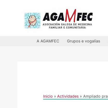
Ir
al
contenido
A AGAMFEC
Grupos e vogalías
Navegación
de
entradas
Inicio
Actividades
Ampliado pra