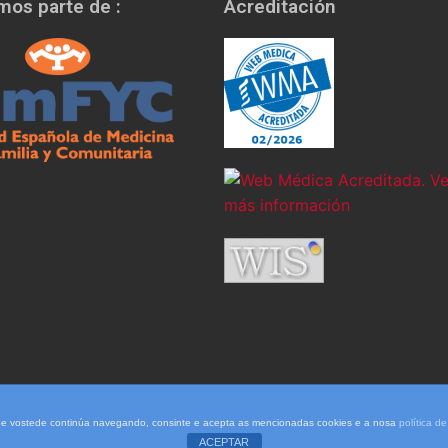
os parte de :
Acreditación
. Se vostede continúa navegando, consinte e acepta as mencionadas cookies e a nosa
política d
ACEPTAR