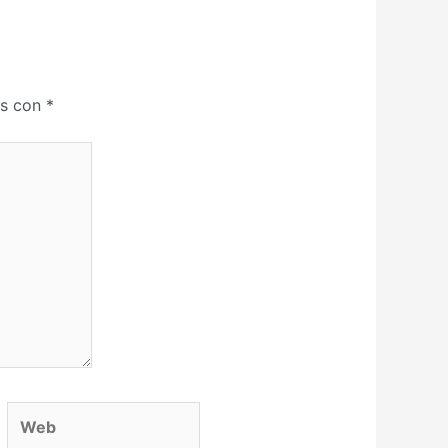
os con
*
eb