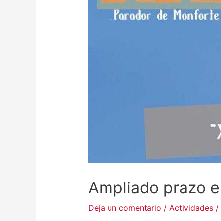
Ampliado prazo e
Deja un comentario
/
Actividades
/