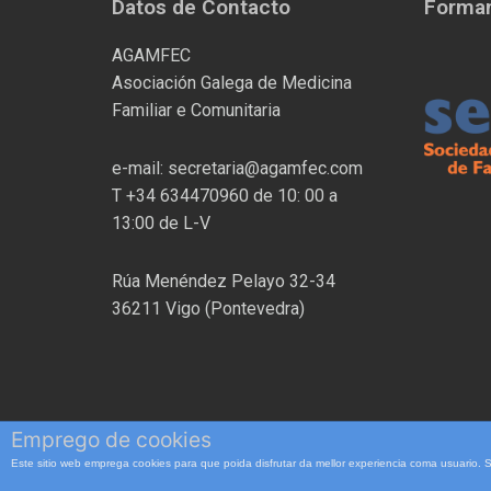
Datos de Contacto
Formam
AGAMFEC
Asociación Galega de Medicina
Familiar e Comunitaria
e-mail: secretaria@agamfec.com
T +34 634470960 de 10: 00 a
13:00 de L-V
Rúa Menéndez Pelayo 32-34
36211 Vigo (Pontevedra)
Emprego de cookies
Este sitio web emprega cookies para que poida disfrutar da mellor experiencia coma usuario