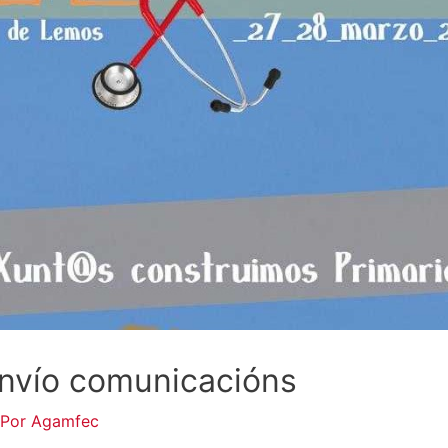
nvío comunicacións
 Por
Agamfec