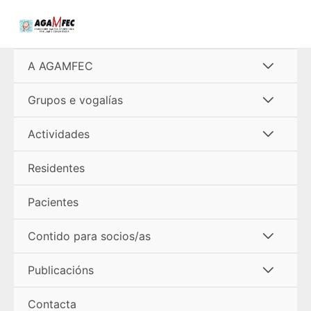
Ir
al
contenido
Alterna
A AGAMFEC
menú
Alterna
Grupos e vogalías
menú
Alterna
Actividades
menú
Residentes
Pacientes
Alterna
Contido para socios/as
menú
Alterna
Publicacións
menú
Contacta