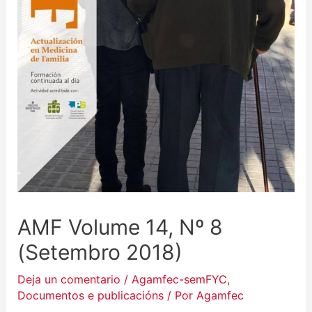
AMF Volume 14, Nº 8
(Setembro 2018)
Deja un comentario
/
Agamfec-semFYC
,
Documentos e publicacións
/ Por
Agamfec