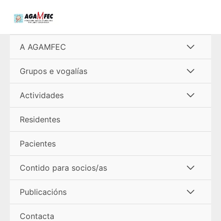
Ir
al
contenido
Alterna
A AGAMFEC
menú
Alterna
Grupos e vogalías
menú
Alterna
Actividades
menú
Residentes
Pacientes
Alterna
Contido para socios/as
menú
Alterna
Publicacións
menú
Contacta