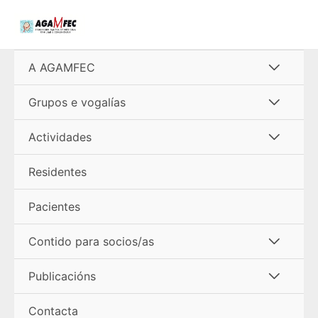
Ir
al
contenido
Alterna
A AGAMFEC
menú
Alterna
Grupos e vogalías
menú
Alterna
Actividades
menú
Residentes
Pacientes
Alterna
Contido para socios/as
menú
Alterna
Publicacións
menú
Contacta