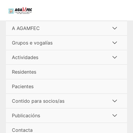
Ir
al
contenido
Alterna
A AGAMFEC
menú
Alterna
Grupos e vogalías
menú
Alterna
Actividades
menú
Residentes
Pacientes
Alterna
Contido para socios/as
menú
Alterna
Publicacións
menú
Contacta