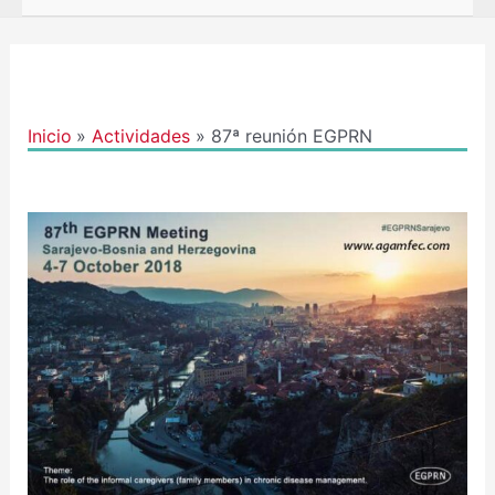
Navegación
de
entradas
Inicio
Actividades
87ª reunión EGPRN