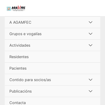
Ir
al
contenido
Alterna
A AGAMFEC
menú
Alterna
Grupos e vogalías
menú
Alterna
Actividades
menú
Residentes
Pacientes
Alterna
Contido para socios/as
menú
Alterna
Publicacións
menú
Contacta