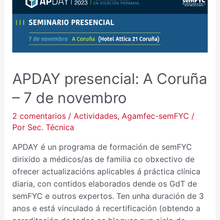
PRESENCIAL:
A
CORUÑA
–
7
DE
APDAY presencial: A Coruña
NOVEMBRO
– 7 de novembro
2 comentarios
/
Actividades
,
Agamfec-semFYC
/
Por
Sec. Técnica
APDAY é un programa de formación de semFYC
dirixido a médicos/as de familia co obxectivo de
ofrecer actualizacións aplicables á práctica clínica
diaria, con contidos elaborados dende os GdT de
semFYC e outros expertos. Ten unha duración de 3
anos e está vinculado á recertificación (obtendo a