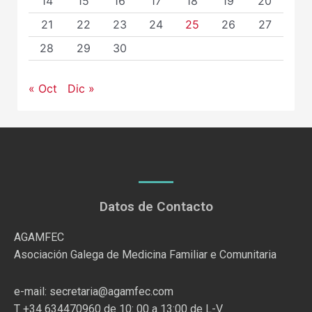
14
15
16
17
18
19
20
21
22
23
24
25
26
27
28
29
30
« Oct
Dic »
Datos de Contacto
AGAMFEC
Asociación Galega de Medicina Familiar e Comunitaria
e-mail: secretaria@agamfec.com
T +34 634470960 de 10: 00 a 13:00 de L-V