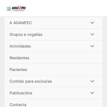
Ir
al
contenido
Alterna
A AGAMFEC
menú
Alterna
Grupos e vogalías
menú
Alterna
Actividades
menú
Residentes
Pacientes
Alterna
Contido para socios/as
menú
Alterna
Publicacións
menú
Contacta