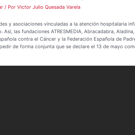
ar
/ Por
Victor Julio Quesada Varela
es y asociaciones vinculadas a la atención hospitalaria infa
do. Así, las fundaciones ATRESMEDIA, Abracadabra, Aladin
spañola contra el Cáncer y la Federación Española de Pad
pedir de forma conjunta que se declare el 13 de mayo com