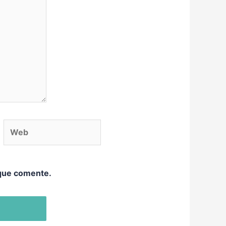
eb
 que comente.