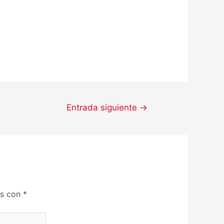
Entrada siguiente
→
os con
*