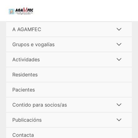
Ir
al
contenido
Alterna
A AGAMFEC
menú
Alterna
Grupos e vogalías
menú
Alterna
Actividades
menú
Residentes
Pacientes
Alterna
Contido para socios/as
menú
Alterna
Publicacións
menú
Contacta