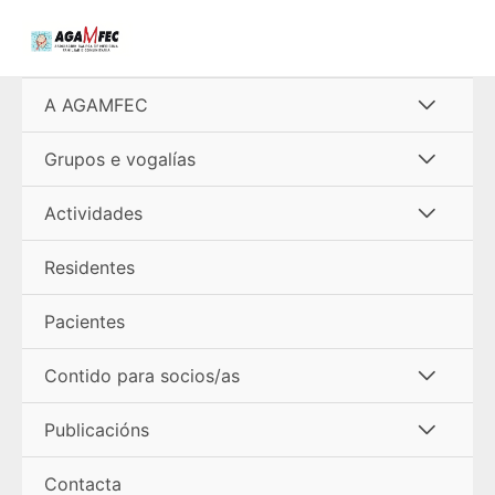
Ir
al
contenido
Alterna
A AGAMFEC
menú
Alterna
Grupos e vogalías
menú
Alterna
Actividades
menú
Residentes
Pacientes
Alterna
Contido para socios/as
menú
Alterna
Publicacións
menú
Contacta