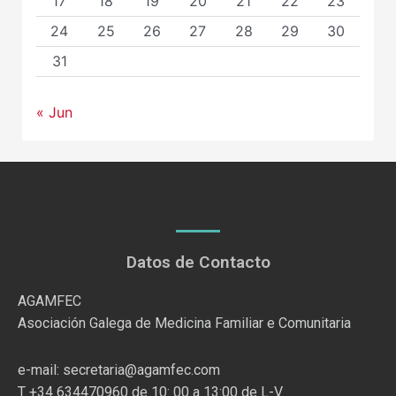
17
18
19
20
21
22
23
24
25
26
27
28
29
30
31
« Jun
Datos de Contacto
AGAMFEC
Asociación Galega de Medicina Familiar e Comunitaria
e-mail: secretaria@agamfec.com
T +34 634470960 de 10: 00 a 13:00 de L-V