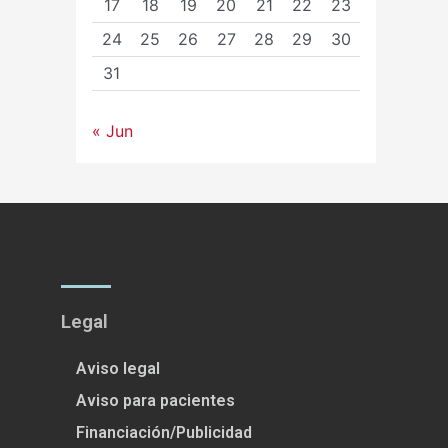
17
18
19
20
21
22
23
24
25
26
27
28
29
30
31
« Jun
Legal
Aviso legal
Aviso para pacientes
Financiación/Publicidad