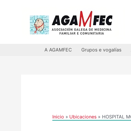
Ir
al
contenido
A AGAMFEC
Grupos e vogalías
Navegación
de
entradas
Inicio
Ubicaciones
HOSPITAL 