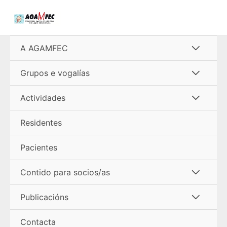
Ir
al
contenido
Alterna
A AGAMFEC
menú
Alterna
Grupos e vogalías
menú
Alterna
Actividades
menú
Residentes
Pacientes
Alterna
Contido para socios/as
menú
Alterna
Publicacións
menú
Contacta