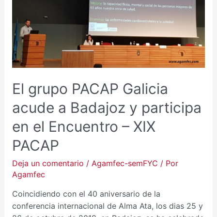
GALICIA
ACUDE
A
BADAJOZ
Y
PARTICIPA
EN
El grupo PACAP Galicia
EL
ENCUENTRO
acude a Badajoz y participa
–
XIX
en el Encuentro – XIX
PACAP
PACAP
Deja un comentario
/
Agamfec-semFYC
/ Por
Agamfec
Coincidiendo con el 40 aniversario de la
conferencia internacional de Alma Ata, los dias 25 y