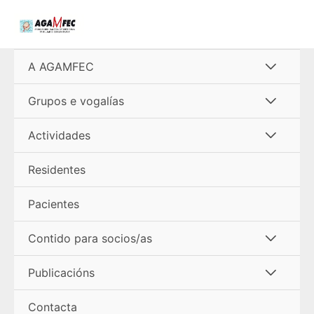
Ir
al
contenido
Alterna
A AGAMFEC
menú
Alterna
Grupos e vogalías
menú
Alterna
Actividades
menú
Residentes
Pacientes
Alterna
Contido para socios/as
menú
Alterna
Publicacións
menú
Contacta