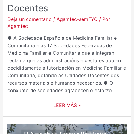
EN
Docentes
MEDICINA
FAMILIAR,
Deja un comentario
/
Agamfec-semFYC
/ Por
E
Agamfec
EN
● A Sociedade Española de Medicina Familiar e
APOIO
Comunitaria e as 17 Sociedades Federadas de
AO
Medicina Familiar e Comunitaria que a integran
LABOR
reclama que as administracións e xestores apoien
DOS
decididamente a tutorización en Medicina Familiar e
TITORES,
Comunitaria, dotando ás Unidades Docentes dos
TITORAS
recursos materiais e humanos necesarios. ● O
E
conxunto de sociedades agradecen o esforzo …
UNIDADES
DOCENTES
LEER MÁS »