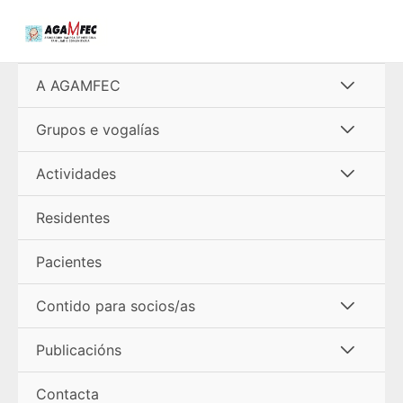
Ir
al
contenido
Alterna
A AGAMFEC
menú
Alterna
Grupos e vogalías
menú
Alterna
Actividades
menú
Residentes
Pacientes
Alterna
Contido para socios/as
menú
Alterna
Publicacións
menú
Contacta