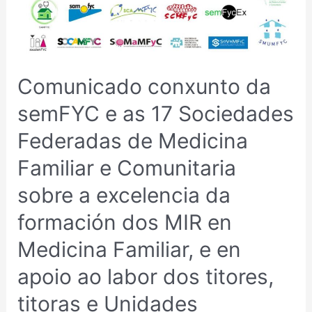
SEMFYC
E
AS
17
SOCIEDADES
Comunicado conxunto da
FEDERADAS
DE
semFYC e as 17 Sociedades
MEDICINA
Federadas de Medicina
FAMILIAR
E
Familiar e Comunitaria
COMUNITARIA
sobre a excelencia da
SOBRE
A
formación dos MIR en
EXCELENCIA
Medicina Familiar, e en
DA
FORMACIÓN
apoio ao labor dos titores,
DOS
MIR
titoras e Unidades