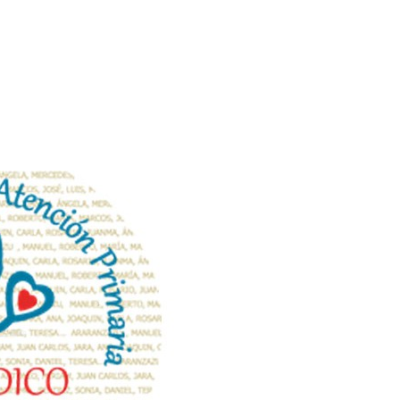
JORNADA
DEL
DIA
DE
LA
ATENCION
PRIMARIA
(13
DE
ABRIL)