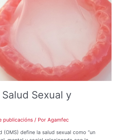
 Salud Sexual y
 publicacións
/ Por
Agamfec
d (OMS) define la salud sexual como “un
al, mental y social relacionado con la