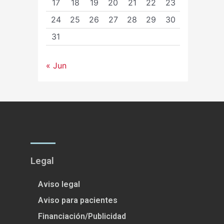
17
18
19
20
21
22
23
24
25
26
27
28
29
30
31
« Jun
Legal
Aviso legal
Aviso para pacientes
Financiación/Publicidad