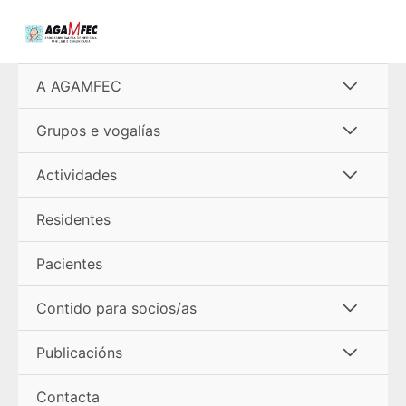
Ir
al
contenido
Alterna
A AGAMFEC
menú
Alterna
Grupos e vogalías
menú
Alterna
Actividades
menú
Residentes
Pacientes
Alterna
Contido para socios/as
menú
Alterna
Publicacións
menú
Contacta