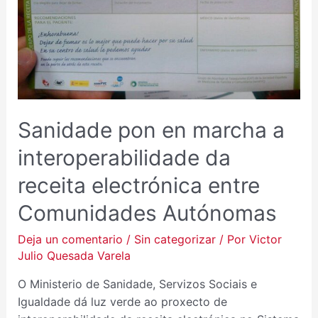
MARCHA
A
INTEROPERABILIDADE
DA
RECEITA
ELECTRÓNICA
ENTRE
Sanidade pon en marcha a
COMUNIDADES
AUTÓNOMAS
interoperabilidade da
receita electrónica entre
Comunidades Autónomas
Deja un comentario
/
Sin categorizar
/ Por
Victor
Julio Quesada Varela
O Ministerio de Sanidade, Servizos Sociais e
Igualdade dá luz verde ao proxecto de