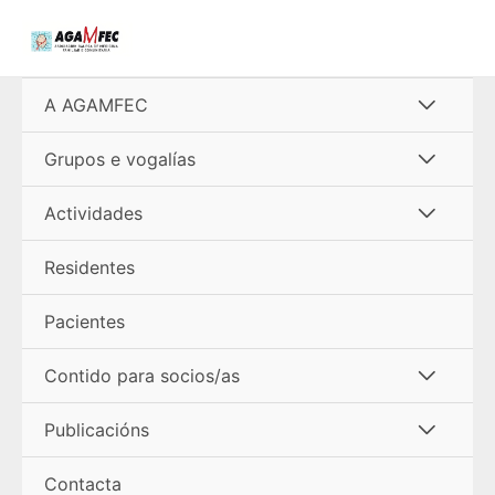
Ir
al
contenido
Alterna
A AGAMFEC
menú
Alterna
Grupos e vogalías
menú
Alterna
Actividades
menú
Residentes
Pacientes
Alterna
Contido para socios/as
menú
Alterna
Publicacións
menú
Contacta