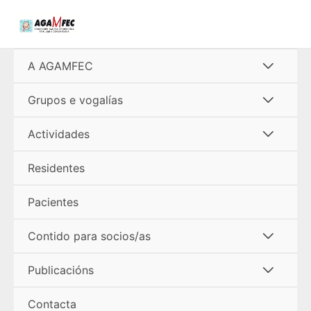
Ir
al
contenido
Alterna
A AGAMFEC
menú
Alterna
Grupos e vogalías
menú
Alterna
Actividades
menú
Residentes
Pacientes
Alterna
Contido para socios/as
menú
Alterna
Publicacións
menú
Contacta