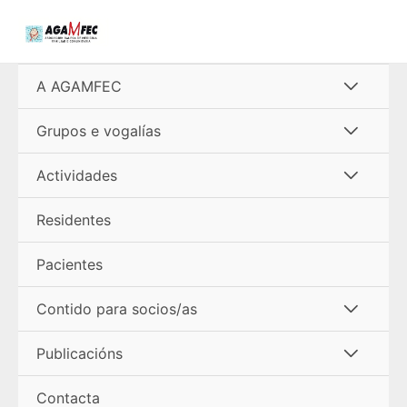
Ir
al
contenido
Alterna
A AGAMFEC
menú
Alterna
Grupos e vogalías
menú
Alterna
Actividades
menú
Residentes
Pacientes
Alterna
Contido para socios/as
menú
Alterna
Publicacións
menú
Contacta