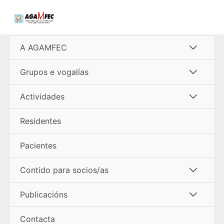
Ir
al
contenido
Alterna
A AGAMFEC
menú
Alterna
Grupos e vogalías
menú
Alterna
Actividades
menú
Residentes
Pacientes
Alterna
Contido para socios/as
menú
Alterna
Publicacións
menú
Contacta