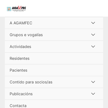
Ir
al
contenido
Alterna
A AGAMFEC
menú
Alterna
Grupos e vogalías
menú
Alterna
Actividades
menú
Residentes
Pacientes
Alterna
Contido para socios/as
menú
Alterna
Publicacións
menú
Contacta