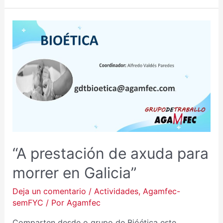
“A
PRESTACIÓN
DE
AXUDA
PARA
MORRER
EN
GALICIA”
“A prestación de axuda para
morrer en Galicia”
Deja un comentario
/
Actividades
,
Agamfec-
semFYC
/ Por
Agamfec
Comparten desde o grupo de Bióética este