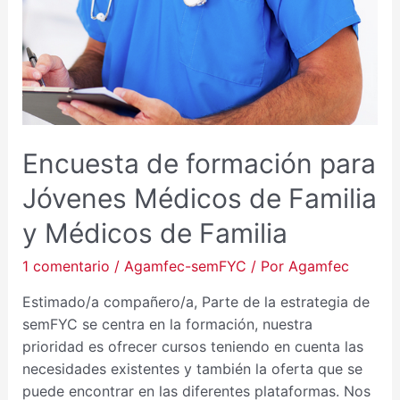
PARA
JÓVENES
MÉDICOS
DE
FAMILIA
Y
MÉDICOS
Encuesta de formación para
DE
FAMILIA
Jóvenes Médicos de Familia
y Médicos de Familia
1 comentario
/
Agamfec-semFYC
/ Por
Agamfec
Estimado/a compañero/a, Parte de la estrategia de
semFYC se centra en la formación, nuestra
prioridad es ofrecer cursos teniendo en cuenta las
necesidades existentes y también la oferta que se
puede encontrar en las diferentes plataformas. Nos