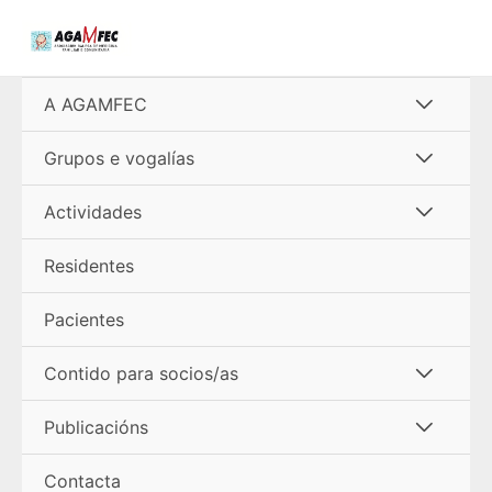
Ir
al
contenido
Alterna
A AGAMFEC
menú
Alterna
Grupos e vogalías
menú
Alterna
Actividades
menú
Residentes
Pacientes
Alterna
Contido para socios/as
menú
Alterna
Publicacións
menú
Contacta