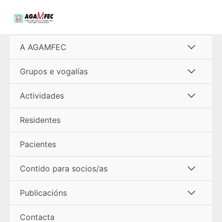
Ir
al
contenido
Alterna
A AGAMFEC
menú
Alterna
Grupos e vogalías
menú
Alterna
Actividades
menú
Residentes
Pacientes
Alterna
Contido para socios/as
menú
Alterna
Publicacións
menú
Contacta