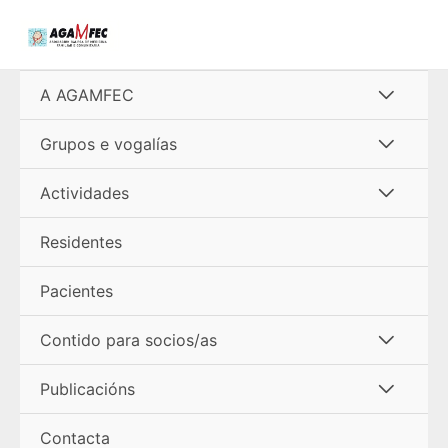
Ir
al
contenido
Alterna
A AGAMFEC
menú
Alterna
Grupos e vogalías
menú
Alterna
Actividades
menú
Residentes
Pacientes
Alterna
Contido para socios/as
menú
Alterna
Publicacións
menú
Contacta