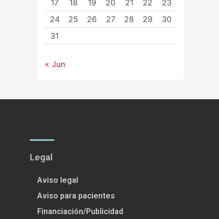
17
18
19
20
21
22
23
24
25
26
27
28
29
30
31
« Jun
Legal
Aviso legal
Aviso para pacientes
Financiación/Publicidad