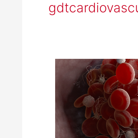
gdtcardiovasc