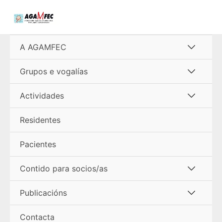
Ir
al
contenido
Alterna
A AGAMFEC
menú
Alterna
Grupos e vogalías
menú
Alterna
Actividades
menú
Residentes
Pacientes
Alterna
Contido para socios/as
menú
Alterna
Publicacións
menú
Contacta