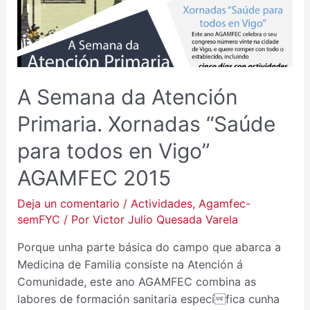
XORNADAS
“SAÚDE
PARA
TODOS
EN
A Semana da Atención
VIGO”
AGAMFEC
Primaria. Xornadas “Saúde
2015
para todos en Vigo”
AGAMFEC 2015
Deja un comentario
/
Actividades
,
Agamfec-
semFYC
/ Por
Victor Julio Quesada Varela
Porque unha parte básica do campo que abarca a
Medicina de Familia consiste na Atención á
Comunidade, este ano AGAMFEC combina as
labores de formación sanitaria específica cunha