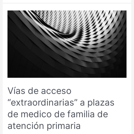
VÍAS
DE
ACCESO
“EXTRAORDINARIAS”
A
PLAZAS
DE
MEDICO
DE
FAMILIA
Vías de acceso
DE
ATENCIÓN
“extraordinarias” a plazas
PRIMARIA
de medico de familia de
atención primaria