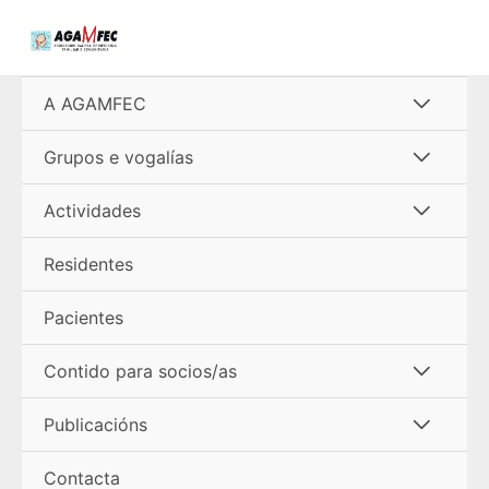
Ir
al
contenido
Alterna
A AGAMFEC
menú
Alterna
Grupos e vogalías
menú
Alterna
Actividades
menú
Residentes
Pacientes
Alterna
Contido para socios/as
menú
Alterna
Publicacións
menú
Contacta