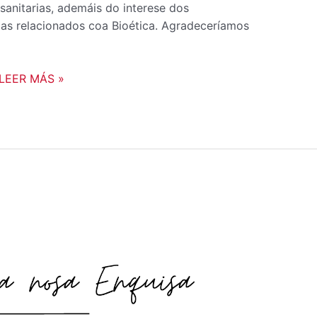
 sanitarias, ademáis do interese dos
mas relacionados coa Bioética. Agradeceríamos
LEER MÁS »
ENQUISA:
CÓMO
ABORDAMOS
O
DETERIORO
COGNITIVO