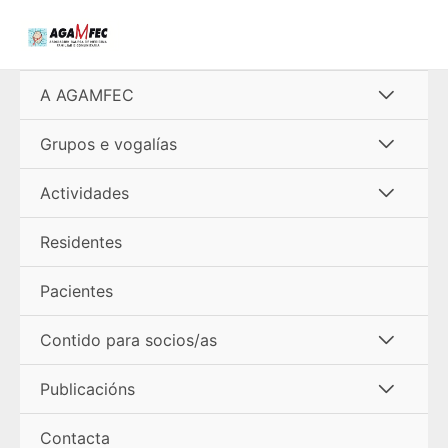
Ir
al
contenido
Alterna
A AGAMFEC
menú
Alterna
Grupos e vogalías
menú
Alterna
Actividades
menú
Residentes
Pacientes
Alterna
Contido para socios/as
menú
Alterna
Publicacións
menú
Contacta