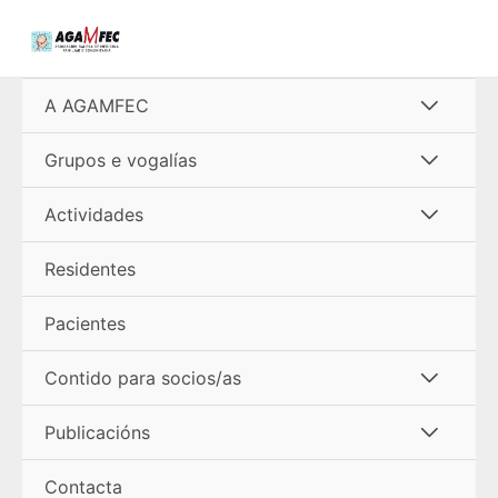
Ir
al
contenido
Alterna
A AGAMFEC
menú
Alterna
Grupos e vogalías
menú
Alterna
Actividades
menú
Residentes
Pacientes
Alterna
Contido para socios/as
menú
Alterna
Publicacións
menú
Contacta