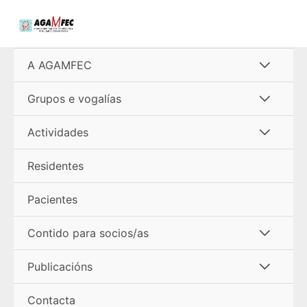
Ir
al
contenido
Alterna
A AGAMFEC
menú
Alterna
Grupos e vogalías
menú
Alterna
Actividades
menú
Residentes
Pacientes
Alterna
Contido para socios/as
menú
Alterna
Publicacións
menú
Contacta