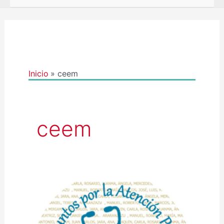
Inicio
ceem
ceem
JORNADA
DEL
DIA