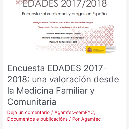
2018:
UNA
VALORACIÓN
DESDE
LA
MEDICINA
FAMILIAR
Y
COMUNITARIA
Encuesta EDADES 2017-
2018: una valoración desde
la Medicina Familiar y
Comunitaria
Deja un comentario
/
Agamfec-semFYC
,
Documentos e publicacións
/ Por
Agamfec