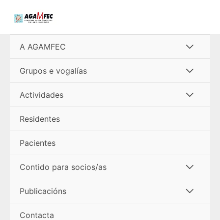
Ir
al
contenido
Alterna
A AGAMFEC
menú
Alterna
Grupos e vogalías
menú
Alterna
Actividades
menú
Residentes
Pacientes
Alterna
Contido para socios/as
menú
Alterna
Publicacións
menú
Contacta