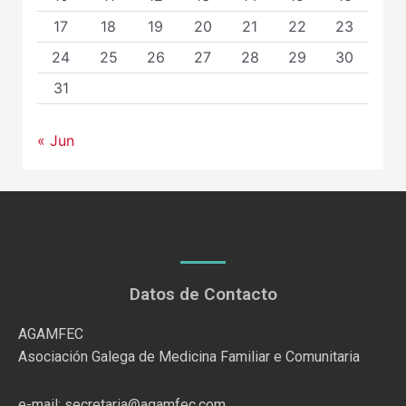
17
18
19
20
21
22
23
24
25
26
27
28
29
30
31
« Jun
Datos de Contacto
AGAMFEC
Asociación Galega de Medicina Familiar e Comunitaria
e-mail: secretaria@agamfec.com