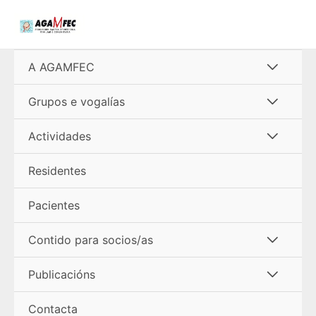
Ir
al
contenido
Alterna
A AGAMFEC
menú
Alterna
Grupos e vogalías
menú
Alterna
Actividades
menú
Residentes
Pacientes
Alterna
Contido para socios/as
menú
Alterna
Publicacións
menú
Contacta