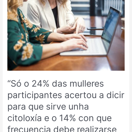
O
24%
DAS
MULLERES
PARTICIPANTES
ACERTOU
A
DICIR
PARA
QUE
SIRVE
“Só o 24% das mulleres
UNHA
CITOLOXÍA
participantes acertou a dicir
E
para que sirve unha
O
14%
citoloxía e o 14% con que
CON
frecuencia debe realizarse
QUE