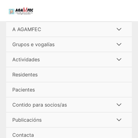
Ir
al
contenido
Alterna
A AGAMFEC
menú
Alterna
Grupos e vogalías
menú
Alterna
Actividades
menú
Residentes
Pacientes
Alterna
Contido para socios/as
menú
Alterna
Publicacións
menú
Contacta