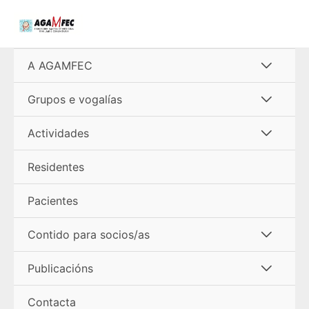
Ir
al
contenido
Alterna
A AGAMFEC
menú
Alterna
Grupos e vogalías
menú
Alterna
Actividades
menú
Residentes
Pacientes
Alterna
Contido para socios/as
menú
Alterna
Publicacións
menú
Contacta