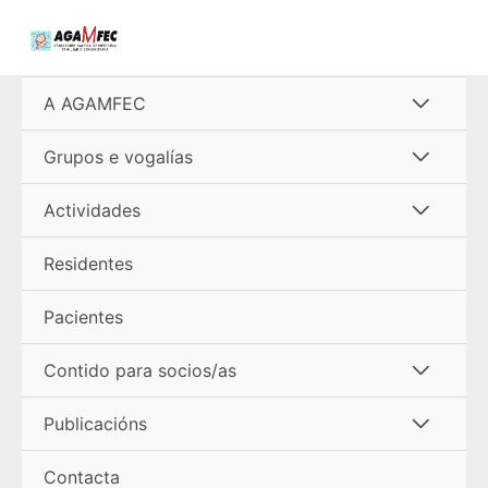
Ir
al
contenido
Alterna
A AGAMFEC
menú
Alterna
Grupos e vogalías
menú
Alterna
Actividades
menú
Residentes
Pacientes
Alterna
Contido para socios/as
menú
Alterna
Publicacións
menú
Contacta