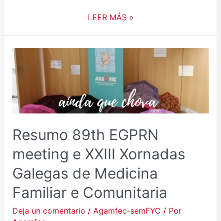
LEER MÁS »
RESUMO
89TH
EGPRN
MEETING
E
XXIII
XORNADAS
Resumo 89th EGPRN
GALEGAS
meeting e XXIII Xornadas
DE
MEDICINA
Galegas de Medicina
FAMILIAR
Familiar e Comunitaria
E
COMUNITARIA
Deja un comentario
/
Agamfec-semFYC
/ Por