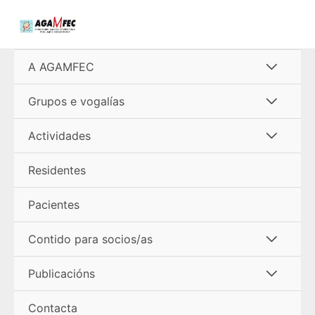
Ir
al
contenido
Alterna
A AGAMFEC
menú
Alterna
Grupos e vogalías
menú
Alterna
Actividades
menú
Residentes
Pacientes
Alterna
Contido para socios/as
menú
Alterna
Publicacións
menú
Contacta