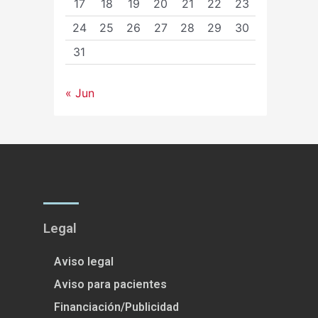
17
18
19
20
21
22
23
24
25
26
27
28
29
30
31
« Jun
Legal
Aviso legal
Aviso para pacientes
Financiación/Publicidad