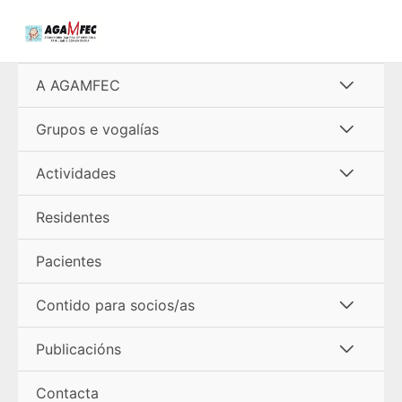
Ir
al
contenido
Alterna
A AGAMFEC
menú
Alterna
Grupos e vogalías
menú
Alterna
Actividades
menú
Residentes
Pacientes
Alterna
Contido para socios/as
menú
Alterna
Publicacións
menú
Contacta