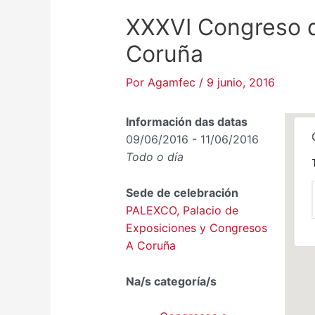
XXXVI Congreso 
Coruña
Por
Agamfec
/
9 junio, 2016
Información das datas
09/06/2016 - 11/06/2016
Todo o día
Sede de celebración
P
PALEXCO, Palacio de
C
M
Exposiciones y Congresos
E
A Coruña
Na/s categoría/s