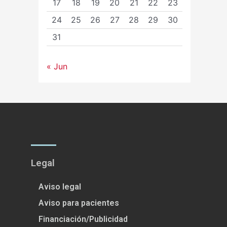
17
18
19
20
21
22
23
24
25
26
27
28
29
30
31
« Jun
Legal
Aviso legal
Aviso para pacientes
Financiación/Publicidad