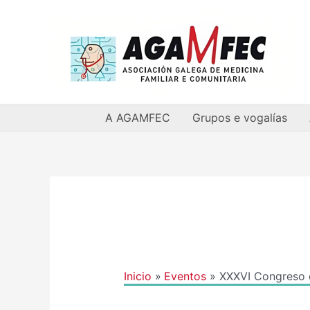
Ir
al
contenido
A AGAMFEC
Grupos e vogalías
Navegación
de
entradas
Inicio
Eventos
XXXVI Congreso 