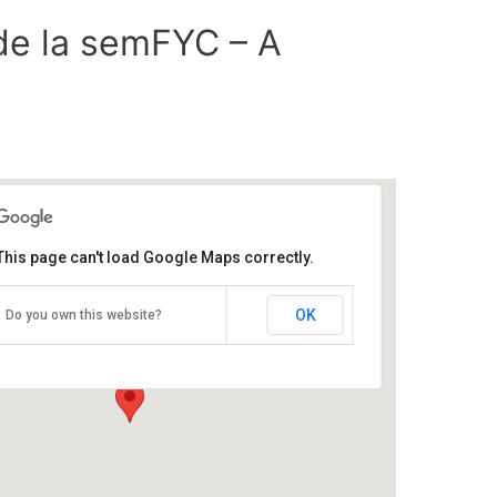
de la semFYC – A
This page can't load Google Maps correctly.
OK
ALEXCO, Palacio de Exposiciones y
Do you own this website?
ongresos A Coruña
uelle de Transatlánticos s/n. - A Coruña
ventos